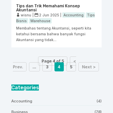
Tips dan Trik Memahami Konsep
Akuntansi
wisnu
|
2 Jun 2025
|
Accounting
Tips
Bisnis
Warehouse
Membahas tentang Akuntansi, seperti kita
ketahui bersama bahwa banyak fungsi
Akuntansi yang tidak...
Page 4 of 5
<
Prev.
...
3
4
5
Next >
Categories
Accounting
(4)
Business
(78)