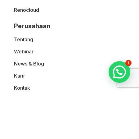
Renocloud
Perusahaan
Tentang
Webinar
News & Blog
1
Karir
Kontak
Hubungi Kami
Menara Indomaret, Jl. Boulevard Pantai

Indah Kapuk – Lantai 15, Kel. Kamal Utara,
Kec. Penjaringan, Jakarta Utara, 14470