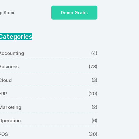
i Kami
Demo Gratis
Categories
Accounting
(4)
Business
(78)
Cloud
(3)
ERP
(20)
Marketing
(2)
Operation
(6)
POS
(30)